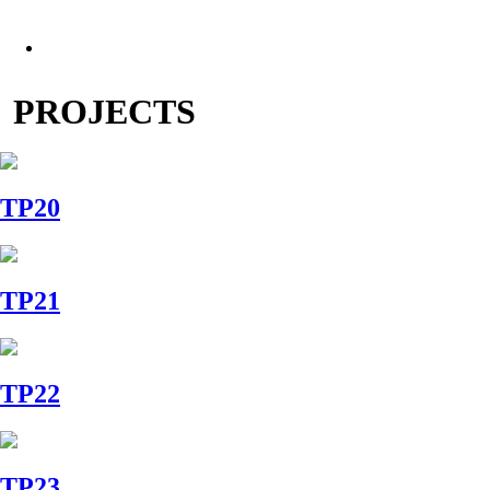
PROJECTS
TP20
TP21
TP22
TP23